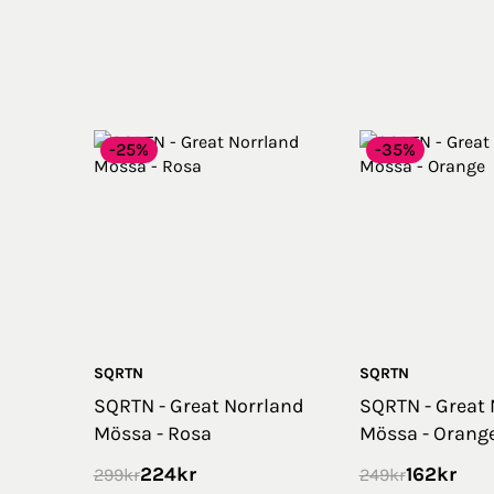
-25%
-35%
SQRTN
SQRTN
SQRTN - Great Norrland
SQRTN - Great 
Mössa - Rosa
Mössa - Orang
224
kr
162
kr
299
kr
249
kr