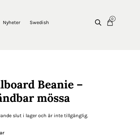
0
Nyheter
Swedish
llboard Beanie –
vändbar mössa
nde slut i lager och är inte tillgänglig.
ar