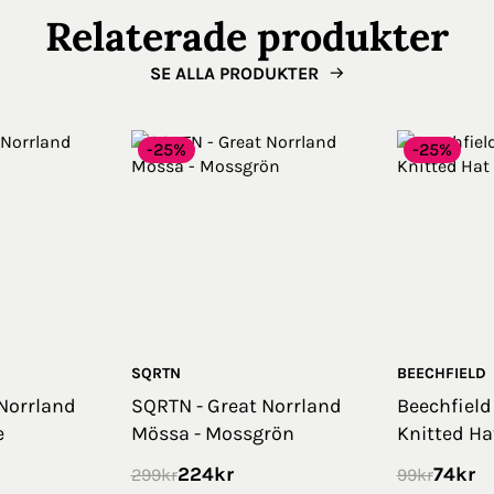
Relaterade produkter
SE ALLA PRODUKTER
-25%
-25%
SQRTN
BEECHFIELD
Norrland
SQRTN - Great Norrland
Beechfield
e
Mössa - Mossgrön
Knitted Ha
224
kr
74
kr
299
kr
99
kr