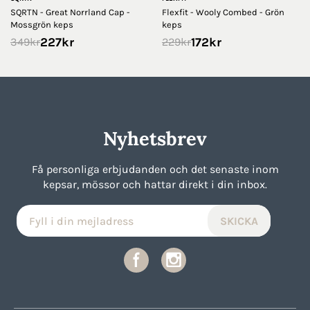
SQRTN - Great Norrland Cap -
Flexfit - Wooly Combed - Grön
Mossgrön keps
keps
227
kr
172
kr
349
kr
229
kr
Nyhetsbrev
Få personliga erbjudanden och det senaste inom
kepsar, mössor och hattar direkt i din inbox.