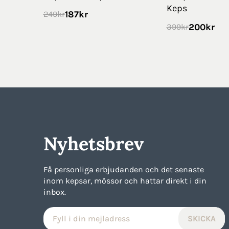
Keps
187
kr
249
kr
200
kr
399
kr
Nyhetsbrev
Få personliga erbjudanden och det senaste
inom kepsar, mössor och hattar direkt i din
inbox.