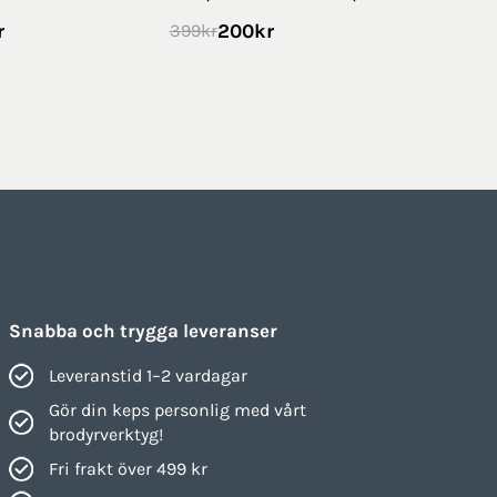
r
200
kr
399
kr
Snabba och trygga leveranser
Leveranstid 1–2 vardagar
Gör din keps personlig med vårt
brodyrverktyg!
Fri frakt över 499 kr