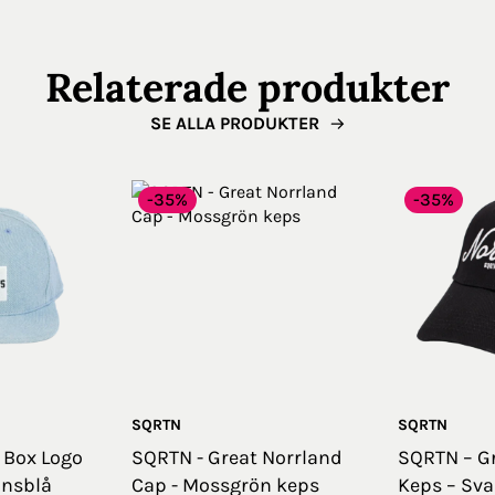
Relaterade produkter
SE ALLA PRODUKTER
-35%
-35%
SQRTN
SQRTN
- Box Logo
SQRTN - Great Norrland
SQRTN – Gr
ansblå
Cap - Mossgrön keps
Keps – Sva