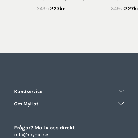
227
kr
227
k
349
kr
349
kr
Kundservice
Om MyHat
Frågor? Maila oss direkt
info@myhat.se