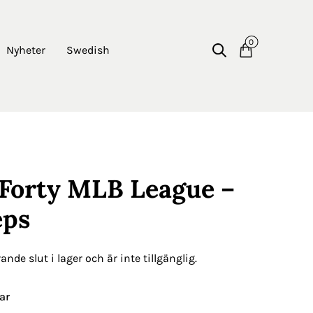
0
Nyheter
Swedish
9Forty MLB League –
eps
nde slut i lager och är inte tillgänglig.
ar