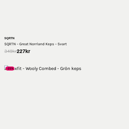
SQRTN
SQRTN – Great Norrland Keps – Svart
227
kr
349
kr
-25%