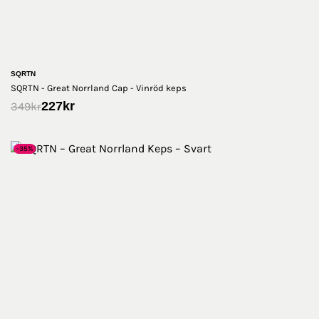
SQRTN
SQRTN - Great Norrland Cap - Vinröd keps
227
kr
349
kr
-35%