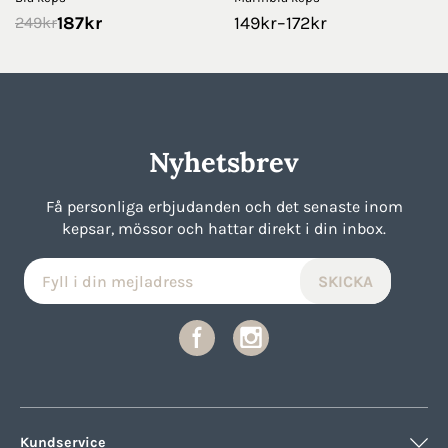
187
kr
149
kr
–
172
kr
249
kr
Nyhetsbrev
Få personliga erbjudanden och det senaste inom
kepsar, mössor och hattar direkt i din inbox.
Kundservice