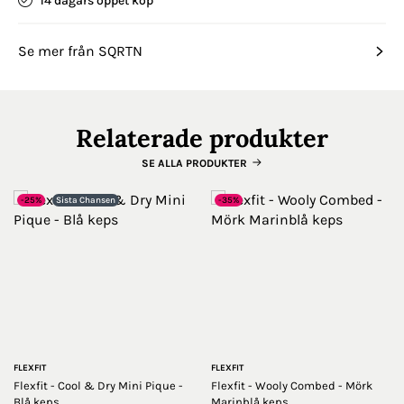
14 dagars öppet köp
Se mer från SQRTN
Relaterade produkter
SE ALLA PRODUKTER
-25%
Sista Chansen
-35%
FLEXFIT
FLEXFIT
Flexfit - Cool & Dry Mini Pique -
Flexfit - Wooly Combed - Mörk
Blå keps
Marinblå keps