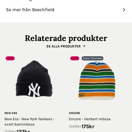
Se mer från Beechfield
Relaterade produkter
SE ALLA PRODUKTER
-40%
-50%
Sista Chansen
NEW ERA
ENCORE
New Era - New York Yankees -
Encore - Herbert mössa
svart barnmössa
175
kr
349
kr
137
kr
229
kr