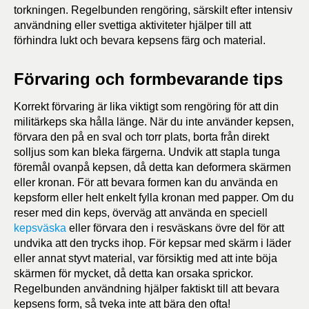
torkningen. Regelbunden rengöring, särskilt efter intensiv
användning eller svettiga aktiviteter hjälper till att
förhindra lukt och bevara kepsens färg och material.
Förvaring och formbevarande tips
Korrekt förvaring är lika viktigt som rengöring för att din
militärkeps ska hålla länge. När du inte använder kepsen,
förvara den på en sval och torr plats, borta från direkt
solljus som kan bleka färgerna. Undvik att stapla tunga
föremål ovanpå kepsen, då detta kan deformera skärmen
eller kronan. För att bevara formen kan du använda en
kepsform eller helt enkelt fylla kronan med papper. Om du
reser med din keps, överväg att använda en speciell
kepsväska
eller förvara den i resväskans övre del för att
undvika att den trycks ihop. För kepsar med skärm i läder
eller annat styvt material, var försiktig med att inte böja
skärmen för mycket, då detta kan orsaka sprickor.
Regelbunden användning hjälper faktiskt till att bevara
kepsens form, så tveka inte att bära den ofta!