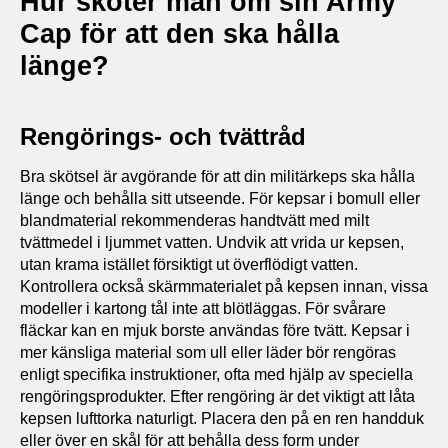
Hur sköter man om sin Army
Cap för att den ska hålla
länge?
Rengörings- och tvättråd
Bra skötsel är avgörande för att din militärkeps ska hålla
länge och behålla sitt utseende. För kepsar i bomull eller
blandmaterial rekommenderas handtvätt med milt
tvättmedel i ljummet vatten. Undvik att vrida ur kepsen,
utan krama istället försiktigt ut överflödigt vatten.
Kontrollera också skärmmaterialet på kepsen innan, vissa
modeller i kartong tål inte att blötläggas. För svårare
fläckar kan en mjuk borste användas före tvätt. Kepsar i
mer känsliga material som ull eller läder bör rengöras
enligt specifika instruktioner, ofta med hjälp av speciella
rengöringsprodukter. Efter rengöring är det viktigt att låta
kepsen lufttorka naturligt. Placera den på en ren handduk
eller över en skål för att behålla dess form under