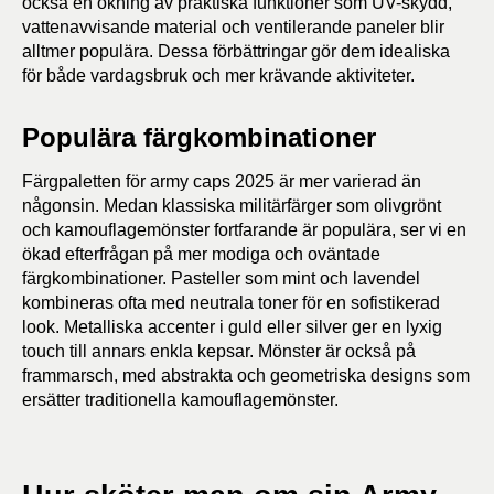
också en ökning av praktiska funktioner som UV-skydd,
vattenavvisande material och ventilerande paneler blir
alltmer populära. Dessa förbättringar gör dem idealiska
för både vardagsbruk och mer krävande aktiviteter.
Populära färgkombinationer
Färgpaletten för army caps 2025 är mer varierad än
någonsin. Medan klassiska militärfärger som olivgrönt
och kamouflagemönster fortfarande är populära, ser vi en
ökad efterfrågan på mer modiga och oväntade
färgkombinationer. Pasteller som mint och lavendel
kombineras ofta med neutrala toner för en sofistikerad
look. Metalliska accenter i guld eller silver ger en lyxig
touch till annars enkla kepsar. Mönster är också på
frammarsch, med abstrakta och geometriska designs som
ersätter traditionella kamouflagemönster.