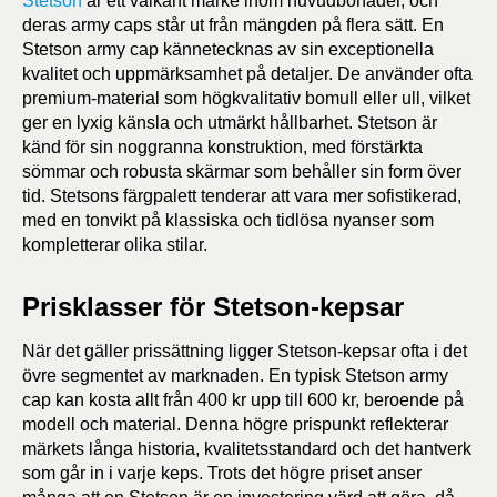
Stetson
är ett välkänt märke inom huvudbonader, och
deras army caps står ut från mängden på flera sätt. En
Stetson army cap kännetecknas av sin exceptionella
kvalitet och uppmärksamhet på detaljer. De använder ofta
premium-material som högkvalitativ bomull eller ull, vilket
ger en lyxig känsla och utmärkt hållbarhet. Stetson är
känd för sin noggranna konstruktion, med förstärkta
sömmar och robusta skärmar som behåller sin form över
tid. Stetsons färgpalett tenderar att vara mer sofistikerad,
med en tonvikt på klassiska och tidlösa nyanser som
kompletterar olika stilar.
Prisklasser för Stetson-kepsar
När det gäller prissättning ligger Stetson-kepsar ofta i det
övre segmentet av marknaden. En typisk Stetson army
cap kan kosta allt från 400 kr upp till 600 kr, beroende på
modell och material. Denna högre prispunkt reflekterar
märkets långa historia, kvalitetsstandard och det hantverk
som går in i varje keps. Trots det högre priset anser