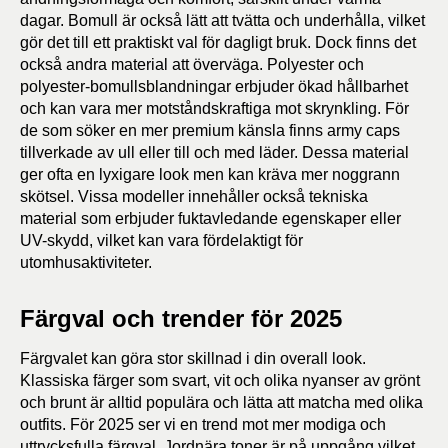
dagar. Bomull är också lätt att tvätta och underhålla, vilket
gör det till ett praktiskt val för dagligt bruk. Dock finns det
också andra material att överväga. Polyester och
polyester-bomullsblandningar erbjuder ökad hållbarhet
och kan vara mer motståndskraftiga mot skrynkling. För
de som söker en mer premium känsla finns army caps
tillverkade av ull eller till och med läder. Dessa material
ger ofta en lyxigare look men kan kräva mer noggrann
skötsel. Vissa modeller innehåller också tekniska
material som erbjuder fuktavledande egenskaper eller
UV-skydd, vilket kan vara fördelaktigt för
utomhusaktiviteter.
Färgval och trender för 2025
Färgvalet kan göra stor skillnad i din overall look.
Klassiska färger som svart, vit och olika nyanser av grönt
och brunt är alltid populära och lätta att matcha med olika
outfits. För 2025 ser vi en trend mot mer modiga och
uttrycksfulla färgval. Jordnära toner är på uppgång vilket