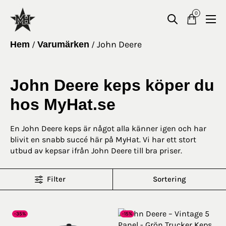
0
John Deere
Hem
Varumärken
/
/
John Deere keps köper du
hos MyHat.se
En John Deere keps är något alla känner igen och har
blivit en snabb succé här på MyHat. Vi har ett stort
utbud av kepsar ifrån John Deere till bra priser.
John Deere kepsmodeller
Filter
Sortering
Traktorer och kepsar, John Deere är kända för sina
-35%
-15%
traktorer men har även blivit ett ikoniskt varumärken