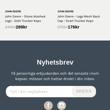
JOHN DEERE
JOHN DEERE
John Deere – Stone Washed
John Deere – Logo Mesh Back
Logo - Grön Trucker Keps
Cap - Svart Trucker Keps
289
kr
176
kr
340
kr
270
kr
Nyhetsbrev
Få personliga erbjudanden och det senaste inom
kepsar, mössor och hattar direkt i din inbox.