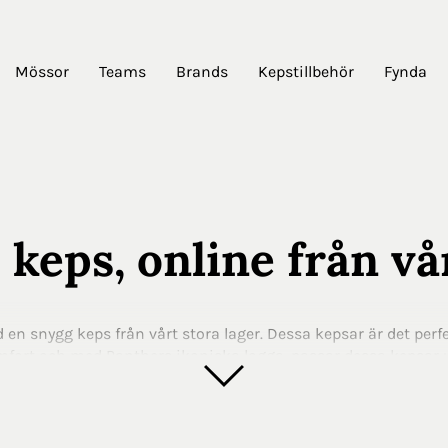
Mössor
Teams
Brands
Kepstillbehör
Fynda
 keps, online från vå
d en snygg keps från vårt stora lager. Dessa kepsar är det perfe
omfort och med Panthers ikoniska logga, passar dessa kepsar
er dig bekväm och cool. Perfekt för dig som vill visa din laga
ut genom dörren!