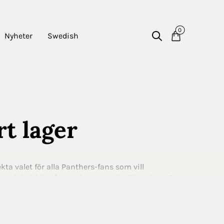
0
Nyheter
Swedish
rt lager
kta valet för alla Panthers-fans som vill
 utmärkt både på matchdagen och till vardags. De
nda och samtidigt se bra ut. Köp din Panthers keps