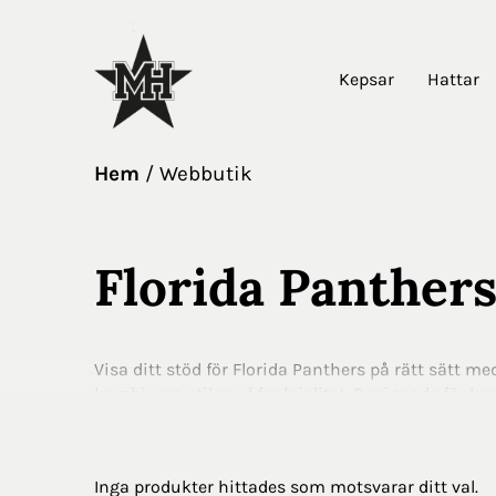
Kepsar
Hattar
Hem
Webbutik
Florida Panthers
Visa ditt stöd för Florida Panthers på rätt sätt me
kombinera stil med fanlojalitet. Designade för k
är tillverkade av högkvalitativa material som håll
idag och bli en del av laget varje gång du kliver 
Inga produkter hittades som motsvarar ditt val.