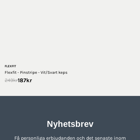
FLEXFIT
Flexfit - Pinstripe - Vit/Svart keps
187
kr
249
kr
Nyhetsbrev
Få personliga erbjudanden och det senaste inom