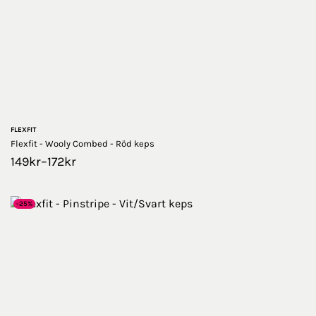
FLEXFIT
Flexfit - Wooly Combed - Röd keps
149
kr
–
172
kr
-25%