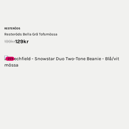
RESTERÖDS
Resteröds Bella Grå Tofsmössa
129
kr
199
kr
-25%