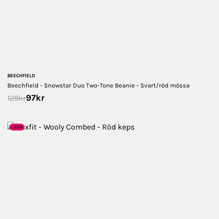
BEECHFIELD
Beechfield - Snowstar Duo Two-Tone Beanie - Svart/röd mössa
97
kr
129
kr
-35%