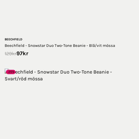
BEECHFIELD
Beechfield - Snowstar Duo Two-Tone Beanie - Blå/vit mössa
97
kr
129
kr
-25%