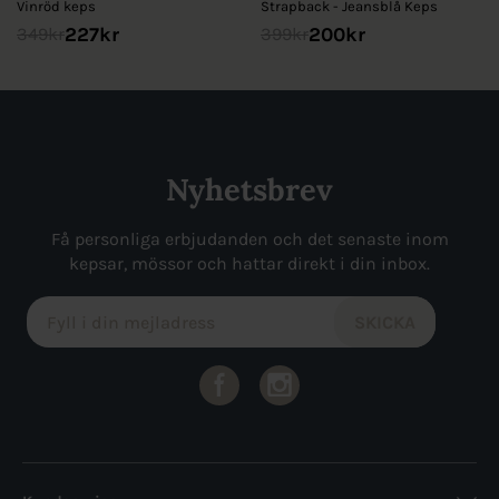
Vinröd keps
Strapback - Jeansblå Keps
227
kr
200
kr
349
kr
399
kr
Nyhetsbrev
Få personliga erbjudanden och det senaste inom
kepsar, mössor och hattar direkt i din inbox.