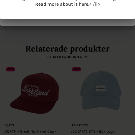
Read more about it here.
< /li>
Origin' on the server where you host the image.
Beskrivning
Read more about it here.
< /li>
Se mer från Cayler & Sons
Relaterade produkter
SE ALLA PRODUKTER
-35%
-50%
SQRTN
LES ARTISTS
SQRTN - Great Norrland Cap -
LES (ART)ISTS - Box Logo