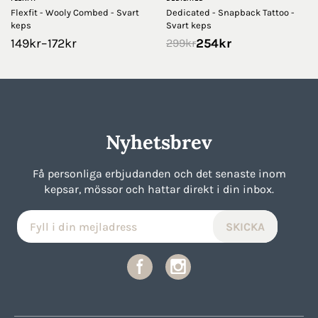
Flexfit - Wooly Combed - Svart
Dedicated - Snapback Tattoo -
keps
Svart keps
149
kr
–
172
kr
254
kr
299
kr
Nyhetsbrev
Få personliga erbjudanden och det senaste inom
kepsar, mössor och hattar direkt i din inbox.