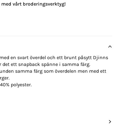
g med vårt broderingsverktyg!
ed en svart överdel och ett brunt påsytt Djinns
 är det ett snapback spänne i samma färg.
grunden samma färg som överdelen men med ett
rger.
 40% polyester.