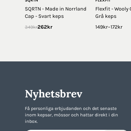
SQRTN
FLEXFIT
SQRTN - Made in Norrland
Flexfit - Wooly
Cap - Svart keps
Grå keps
262
kr
149
kr
–
172
kr
349
kr
Nyhetsbrev
Få personliga erbjudanden och det senaste
inom kepsar, mössor och hattar direkt i din
inbox.