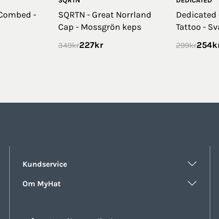
SQRTN
DEDICATED
 Combed -
SQRTN - Great Norrland
Dedicated
Cap - Mossgrön keps
Tattoo - Sv
227
kr
254
k
349
kr
299
kr
Kundservice
Om MyHat