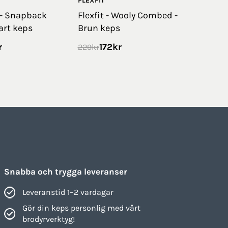
FLEXFIT
 - Snapback
Flexfit - Wooly Combed -
art keps
Brun keps
r
172
kr
229
kr
Snabba och trygga leveranser
Leveranstid 1–2 vardagar
Gör din keps personlig med vårt
brodyrverktyg!