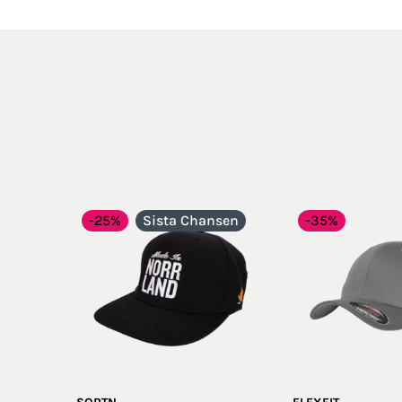
-25%
Sista Chansen
-35%