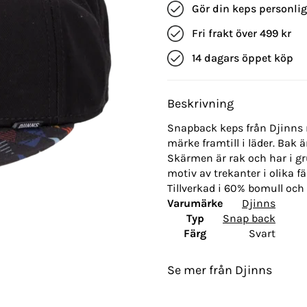
Gör din keps personli
Fri frakt över 499 kr
14 dagars öppet köp
Beskrivning
Snapback keps från Djinns m
märke framtill i läder. Bak
Skärmen är rak och har i 
motiv av trekanter i olika fä
Tillverkad i 60% bomull och
Varumärke
Djinns
Typ
Snap back
Färg
Svart
Se mer från Djinns