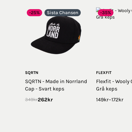
-25%
Sista Chansen
-35%
SQRTN
FLEXFIT
SQRTN - Made in Norrland
Flexfit - Wooly
Cap - Svart keps
Grå keps
262
kr
149
kr
–
172
kr
349
kr