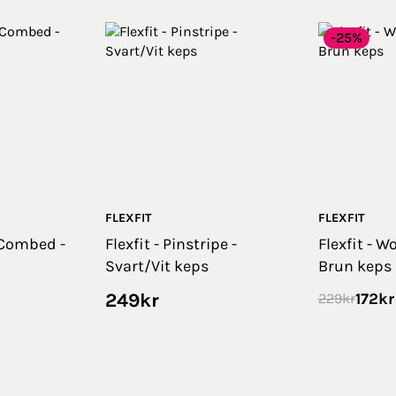
-25%
FLEXFIT
FLEXFIT
 Combed -
Flexfit - Pinstripe -
Flexfit - 
Svart/Vit keps
Brun keps
249
kr
172
kr
229
kr