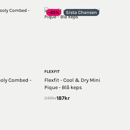
-25%
Sista Chansen
FLEXFIT
Wooly Combed -
Flexfit - Cool & Dry Mini
Pique - Blå keps
187
kr
249
kr