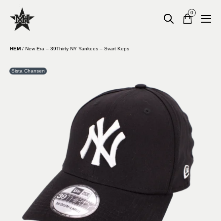
0
HEM
/
New Era – 39Thirty NY Yankees – Svart Keps
Sista Chansen