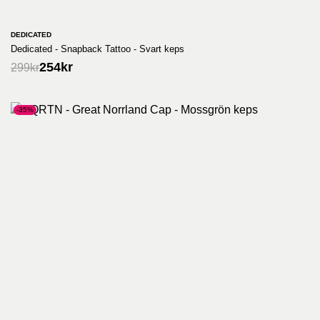
DEDICATED
Dedicated - Snapback Tattoo - Svart keps
254
kr
299
kr
-35%