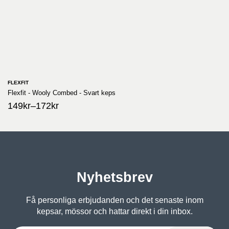
FLEXFIT
Flexfit - Wooly Combed - Svart keps
149
kr
–
172
kr
Nyhetsbrev
Få personliga erbjudanden och det senaste inom
kepsar, mössor och hattar direkt i din inbox.