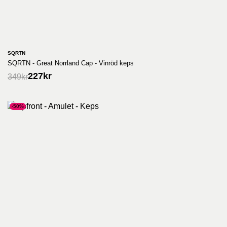
SQRTN
SQRTN - Great Norrland Cap - Vinröd keps
227
kr
349
kr
-50%