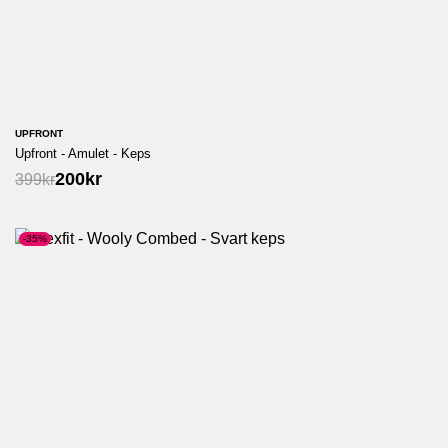
UPFRONT
Upfront - Amulet - Keps
200
kr
399
kr
-35%