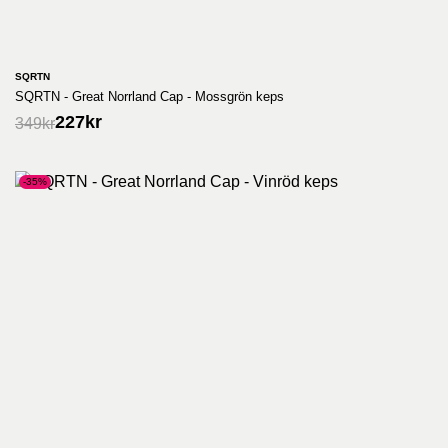
SQRTN
SQRTN - Great Norrland Cap - Mossgrön keps
227
kr
349
kr
-35%