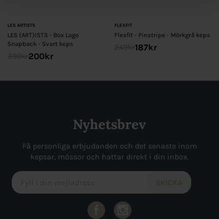
LES ARTISTS
FLEXFIT
LES (ART)ISTS - Box Logo
Flexfit - Pinstripe - Mörkgrå keps
Snapback - Svart keps
187
kr
249
kr
200
kr
399
kr
Nyhetsbrev
Få personliga erbjudanden och det senaste inom
kepsar, mössor och hattar direkt i din inbox.