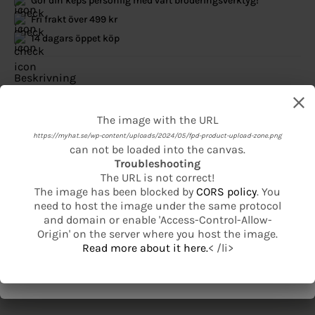
Gör din keps personlig med vårt broderingsverktyg!
Fri frakt över 499 kr
14 dagars öppet köp
Beskrivning
Se mer från New Era
The image with the URL
The image with the URL
https://myhat.se/wp-content/uploads/2024/05/fpd-product-upload-zone.png
https://myhat.se/wp-content/uploads/2024/05/fpd-product-basic-product-
can not be loaded into the canvas.
base.png
Troubleshooting
can not be loaded into the canvas.
Relaterade produkter
The URL is not correct!
Troubleshooting
The image has been blocked by
CORS policy
. You
The URL is not correct!
SE ALLA PRODUKTER
need to host the image under the same protocol
The image has been blocked by
CORS policy
. You
and domain or enable 'Access-Control-Allow-
need to host the image under the same protocol
-50%
-25%
Origin' on the server where you host the image.
and domain or enable 'Access-Control-Allow-
Read more about it here.
< /li>
Origin' on the server where you host the image.
Read more about it here.
< /li>