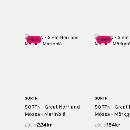
-25%
-35%
SQRTN
SQRTN
SQRTN - Great Norrland
SQRTN - Great 
Mössa - Marinblå
Mössa - Mörkg
224
kr
194
kr
299
kr
299
kr