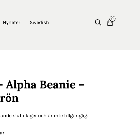
0
Nyheter
Swedish
– Alpha Beanie –
grön
nde slut i lager och är inte tillgänglig.
ar