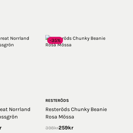
-35%
RESTERÖDS
eat Norrland
Resteröds Chunky Beanie
ossgrön
Rosa Mössa
r
259
kr
398
kr