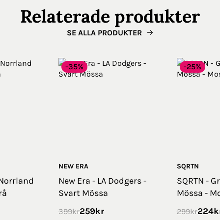
Relaterade produkter
SE ALLA PRODUKTER
-35%
-25%
NEW ERA
SQRTN
Norrland
New Era - LA Dodgers -
SQRTN - Gr
rå
Svart Mössa
Mössa - M
259
kr
224
k
399
kr
299
kr