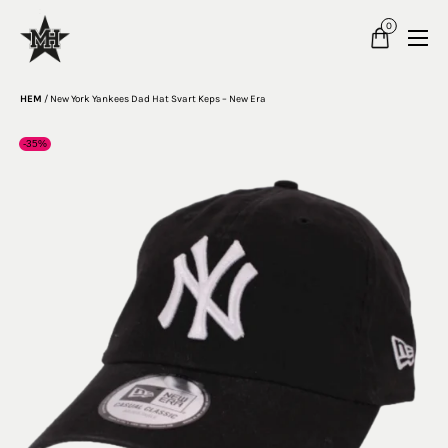
0
HEM
/
New York Yankees Dad Hat Svart Keps – New Era
-35%