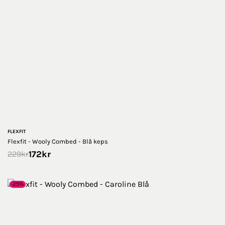
FLEXFIT
Flexfit - Wooly Combed - Blå keps
172
kr
229
kr
-25%