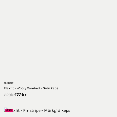
FLEXFIT
Flexfit - Wooly Combed - Grön keps
172
kr
229
kr
-25%