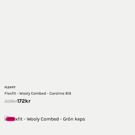
FLEXFIT
Flexfit - Wooly Combed - Caroline Blå
172
kr
229
kr
-25%