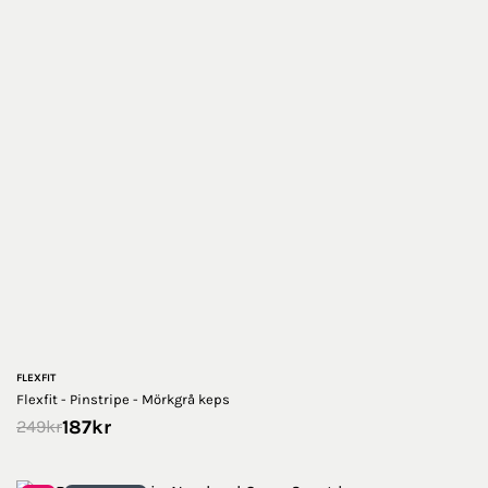
FLEXFIT
Flexfit - Pinstripe - Mörkgrå keps
187
kr
249
kr