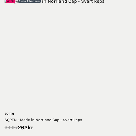
-25%
Sista Chansen
SQRTN
SQRTN - Made in Norrland Cap - Svart keps
262
kr
349
kr