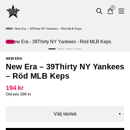
0
HEM
/
New Era – 39Thirty NY Yankees – Röd MLB Keps
-35%
NEW ERA
New Era – 39Thirty NY Yankees
– Röd MLB Keps
194
kr
299
kr
Välj storlek