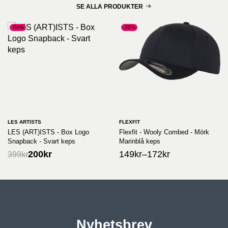
SE ALLA PRODUKTER
-50%
-35%
LES ARTISTS
FLEXFIT
LES (ART)ISTS - Box Logo
Flexfit - Wooly Combed - Mörk
Snapback - Svart keps
Marinblå keps
200
kr
149
kr
–
172
kr
399
kr
Nyhetsbrev