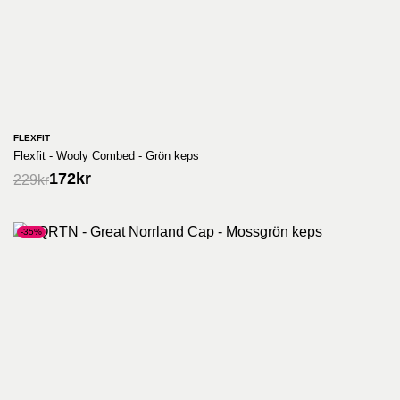
FLEXFIT
Flexfit - Wooly Combed - Grön keps
172
kr
229
kr
-35%