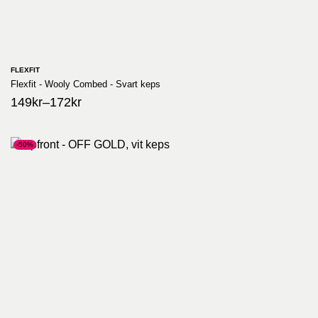
FLEXFIT
Flexfit - Wooly Combed - Svart keps
149
kr
–
172
kr
-50%