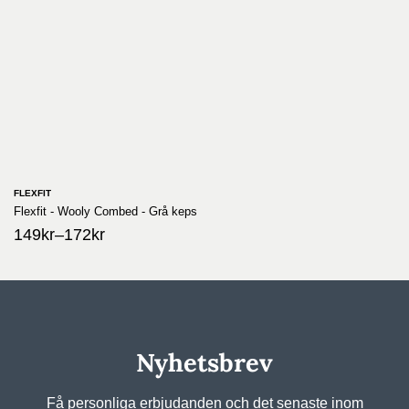
FLEXFIT
Flexfit - Wooly Combed - Grå keps
149
kr
–
172
kr
Nyhetsbrev
Få personliga erbjudanden och det senaste inom