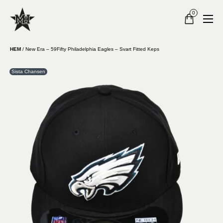
0
HEM
/
New Era – 59Fifty Philadelphia Eagles – Svart Fitted Keps
Sista Chansen