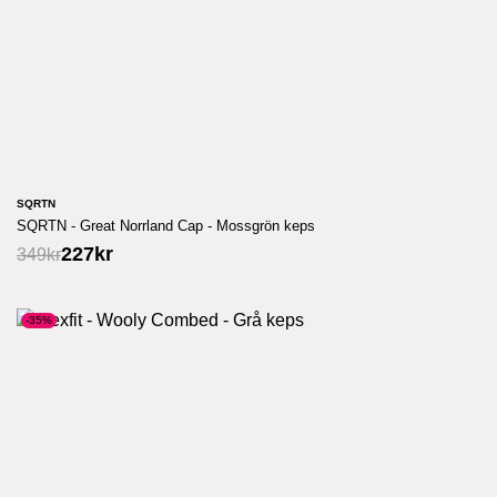
SQRTN
SQRTN - Great Norrland Cap - Mossgrön keps
227
kr
349
kr
-35%