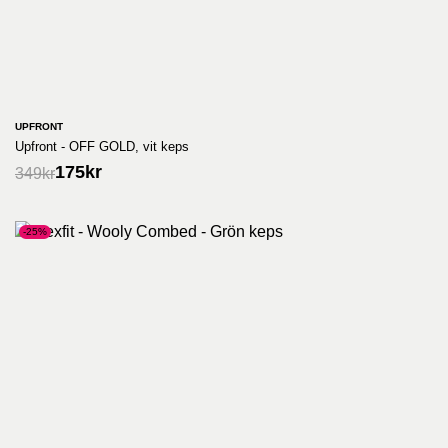
UPFRONT
Upfront - OFF GOLD, vit keps
175
kr
349
kr
-25%