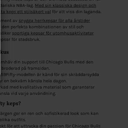
ndariska NBA-lag.
Med sin klassiska design och
ta keps ett stilsäkert val
för att visa din laganda.
timent av
snygga herrkepsar för alla årstider
ta den perfekta kombinationen av stil och
 söker
sportiga kepsar för utomhusaktiviteter
epsar för stadsbruk.
okus
mhäv din support till Chicago Bulls med den
 broderad på framsidan.
59Fifty-modellen är känd för sin skräddarsydda
er en bekväm känsla hela dagen.
erkad med kvalitativa material som garanterar
änsla vid varje användning.
fty keps?
färgen ger en ren och sofistikerad look som kan
ika outfits.
ekt för att uttrycka din passion för Chicago Bulls