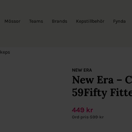
Mössor
Teams
Brands
Kepstillbehör
Fynda
 keps
NEW ERA
New Era – C
59Fifty Fitt
449
kr
599
kr