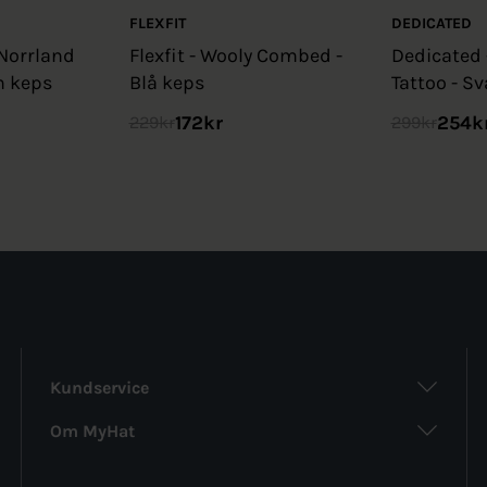
FLEXFIT
DEDICATED
Norrland
Flexfit - Wooly Combed -
Dedicated
n keps
Blå keps
Tattoo - Sv
172
kr
254
k
229
kr
299
kr
Kundservice
Om MyHat