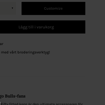
Customize
Lägg till i varukorg
ar
g med vårt broderingsverktyg!
go Bulls-fans
Fifty fitted keps är den ultimata accessoaren för