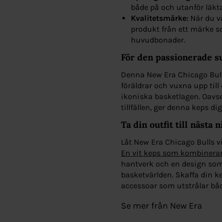
både på och utanför läkt
Kvalitetsmärke:
När du vä
produkt från ett märke 
huvudbonader.
För den passionerade s
Denna New Era Chicago Bulls 
föräldrar och vuxna upp till 
ikoniska basketlagen. Oavsett
tillfällen, ger denna keps di
Ta din outfit till nästa n
Låt New Era Chicago Bulls vit
En vit keps som kombinerar 
hantverk och en design som
basketvärlden. Skaffa din k
accessoar som utstrålar båd
Se mer från New Era