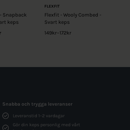
FLEXFIT
 - Snapback
Flexfit - Wooly Combed -
art keps
Svart keps
r
149
kr
–
172
kr
Snabba och trygga leveranser
Leveranstid 1–2 vardagar
Gör din keps personlig med vårt