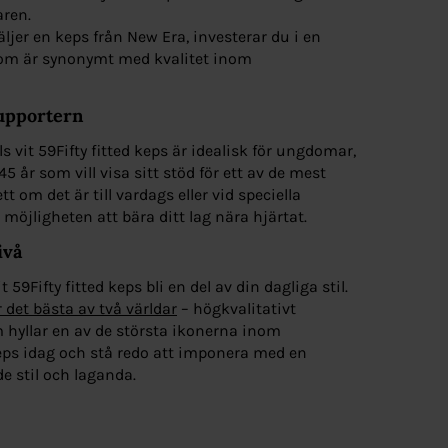
aren.
ljer en keps från New Era, investerar du i en
som är synonymt med kvalitet inom
upportern
vit 59Fifty fitted keps är idealisk för ungdomar,
45 år som vill visa sitt stöd för ett av de mest
 om det är till vardags eller vid speciella
g möjligheten att bära ditt lag nära hjärtat.
ivå
 59Fifty fitted keps bli en del av din dagliga stil.
det bästa av två världar
– högkvalitativt
 hyllar en av de största ikonerna inom
eps idag och stå redo att imponera med en
e stil och laganda.