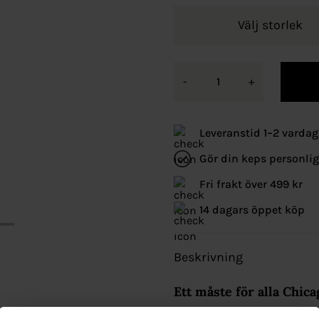
Välj storlek
-
+
Leveranstid 1–2 vardag
Gör din keps personli
Fri frakt över 499 kr
14 dagars öppet köp
Beskrivning
Ett måste för alla Chica
New Era Chicago Bulls vit 59