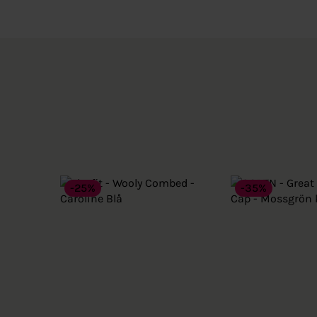
-25%
-35%