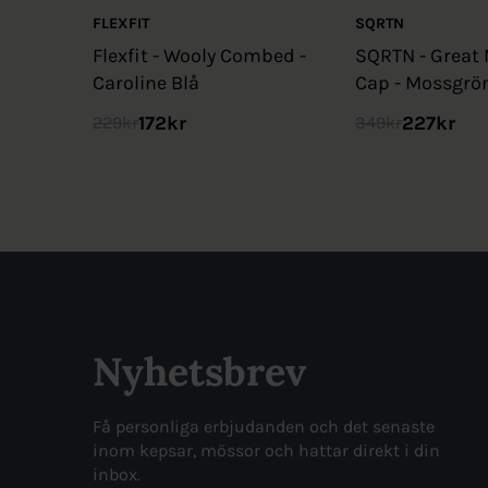
FLEXFIT
SQRTN
Flexfit - Wooly Combed -
SQRTN - Great 
Caroline Blå
Cap - Mossgrö
172
kr
227
kr
229
kr
349
kr
Nyhetsbrev
Få personliga erbjudanden och det senaste
inom kepsar, mössor och hattar direkt i din
inbox.