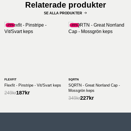
Relaterade produkter
SE ALLA PRODUKTER
-25%
-35%
FLEXFIT
SQRTN
Flexfit - Pinstripe - Vit/Svart keps
SQRTN - Great Norrland Cap -
Mossgrön keps
187
kr
249
kr
227
kr
349
kr