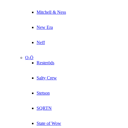
Mitchell & Ness
New Era
Neff
O-Ö
Resteröds
Salty Crew
Stetson
SQRTN
State of Wow