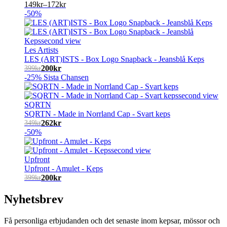
149
kr
–
172
kr
-50%
Les Artists
LES (ART)ISTS - Box Logo Snapback - Jeansblå Keps
200
kr
399
kr
-25%
Sista Chansen
SQRTN
SQRTN - Made in Norrland Cap - Svart keps
262
kr
349
kr
-50%
Upfront
Upfront - Amulet - Keps
200
kr
399
kr
Nyhetsbrev
Få personliga erbjudanden och det senaste inom kepsar, mössor och