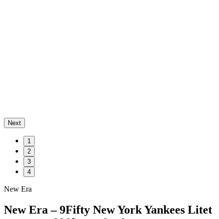
Next
1
2
3
4
New Era
New Era – 9Fifty New York Yankees Litet