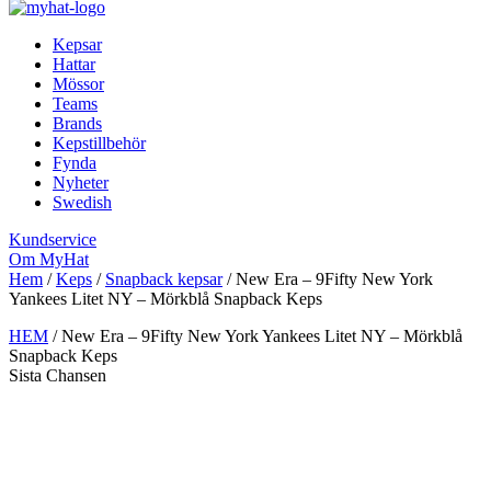
Kepsar
Hattar
Mössor
Teams
Brands
Kepstillbehör
Fynda
Nyheter
Swedish
Kundservice
Om MyHat
Hem
/
Keps
/
Snapback kepsar
/
New Era – 9Fifty New York
Yankees Litet NY – Mörkblå Snapback Keps
HEM
/
New Era – 9Fifty New York Yankees Litet NY – Mörkblå
Snapback Keps
Sista Chansen