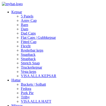
Kepsar
5 Panels
Army Cap
Barn
Dam
Dad Caps
Flat Caps | Gubbkepsar
Fitted Cap
Flexfit
Reglerbar keps
Snapback
Strapback
Stretch Snap
Truckerkepsar
Vega keps
VISA ALLA KEPSAR
Hattar
Buckets | Solhatt
Fedora
Pork Pie
Trilby
VISA ALLA HATT
Mössor