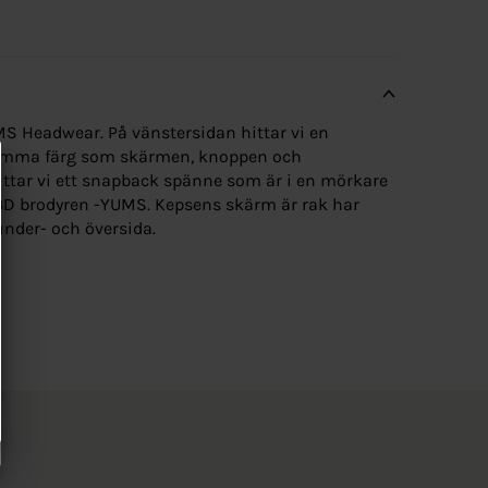
S Headwear. På vänstersidan hittar vi en
samma färg som skärmen, knoppen och
ittar vi ett snapback spänne som är i en mörkare
3D brodyren -YUMS. Kepsens skärm är rak har
nder- och översida.