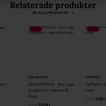
Relaterade produkter
SE ALLA PRODUKTER
-50%
-50%
LES ARTISTS
UPFRONT
pe -
LES (ART)ISTS - Box Logo
Upfront - O
Snapback - Jeansblå
keps
Keps
175
kr
349
kr
200
kr
399
kr