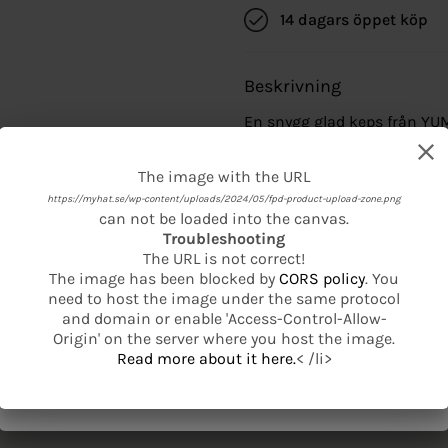
14 dagars öppet köp
Beskrivning
En snygg glad keps från YUM
broderad New Era logga i 
smilegubben fram. Baktill h
The image with the URL
The image with the URL
guldfärg tillsammans med 
https://myhat.se/wp-content/uploads/2024/05/fpd-product-upload-zone.png
https://myhat.se/wp-content/uploads/2024/05/fpd-product-basic-product-
samma beiga färg både på u
can not be loaded into the canvas.
base.png
Tillverkad i 100% Polyester
Troubleshooting
can not be loaded into the canvas.
The URL is not correct!
Troubleshooting
The image has been blocked by
CORS policy
. You
The URL is not correct!
need to host the image under the same protocol
The image has been blocked by
CORS policy
. You
and domain or enable 'Access-Control-Allow-
need to host the image under the same protocol
Origin' on the server where you host the image.
and domain or enable 'Access-Control-Allow-
Read more about it here.
< /li>
Origin' on the server where you host the image.
Read more about it here.
< /li>