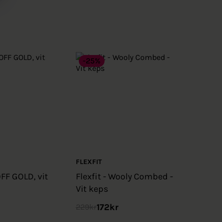
-25%
FLEXFIT
FF GOLD, vit
Flexfit - Wooly Combed -
Vit keps
172
kr
229
kr