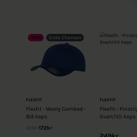
-25%
Sista Chansen
FLEXFIT
FLEXFIT
Flexfit - Wooly Combed -
Flexfit - Pinstri
Blå keps
Svart/Vit keps
172
kr
229
kr
249
kr