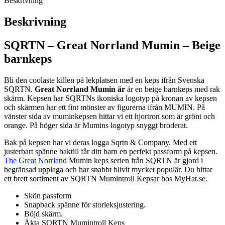
Beskrivning
Beskrivning
SQRTN – Great Norrland Mumin – Beige
barnkeps
Bli den coolaste killen på lekplatsen med en keps ifrån Svenska
SQRTN.
Great Norrland Mumin är
är en beige barnkeps med rak
skärm. Kepsen har SQRTNs ikoniska logotyp på kronan av kepsen
och skärmen har ett fint mönster av figurerna ifrån MUMIN. På
vänster sida av muminkepsen hittar vi ett hjortron som är grönt och
orange. På höger sida är Mumins logotyp snyggt broderat.
Bak på kepsen har vi deras logga Sqrtn & Company. Med ett
justerbart spänne baktill får ditt barn en perfekt passform på kepsen.
The Great Norrland
Mumin keps serien från SQRTN är gjord i
begränsad upplaga och har snabbt blivit mycket populär. Du hittar
ett brett sortiment av SQRTN Mumintroll Kepsar hos MyHat.se.
Skön passform
Snapback spänne för storleksjustering.
Böjd skärm.
Äkta SQRTN Mumintroll Keps