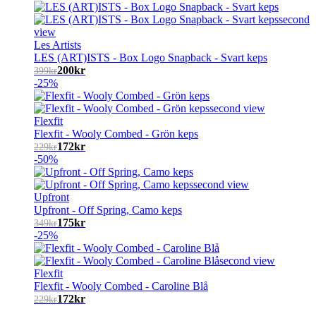
Les Artists
LES (ART)ISTS - Box Logo Snapback - Svart keps
200
kr
399
kr
-25%
Flexfit
Flexfit - Wooly Combed - Grön keps
172
kr
229
kr
-50%
Upfront
Upfront - Off Spring, Camo keps
175
kr
349
kr
-25%
Flexfit
Flexfit - Wooly Combed - Caroline Blå
172
kr
229
kr