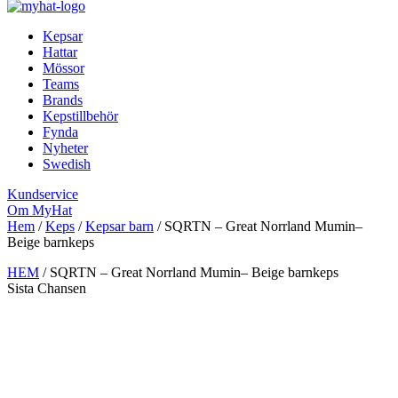
Kepsar
Hattar
Mössor
Teams
Brands
Kepstillbehör
Fynda
Nyheter
Swedish
Kundservice
Om MyHat
Hem
/
Keps
/
Kepsar barn
/
SQRTN – Great Norrland Mumin–
Beige barnkeps
HEM
/
SQRTN – Great Norrland Mumin– Beige barnkeps
Sista Chansen