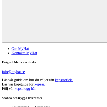
Om MyHat
Kontakta MyHat
Frågor? Maila oss direkt
info@myhat.se
Läs vår guide om hur du väljer rätt
kepsstorlek.
Läs vår köpguide för
kepsar.
Följ vår
kepsblogg här.
Snabba och trygga leveranser