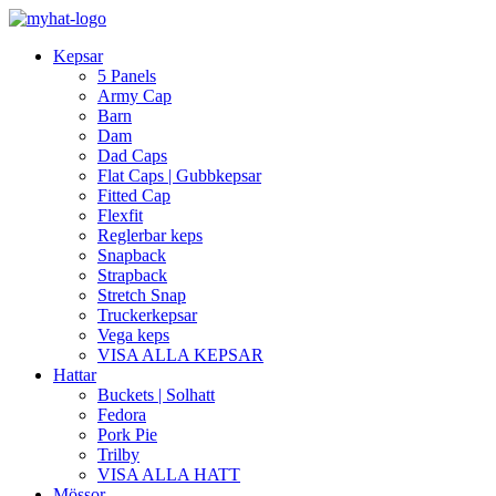
Kepsar
5 Panels
Army Cap
Barn
Dam
Dad Caps
Flat Caps | Gubbkepsar
Fitted Cap
Flexfit
Reglerbar keps
Snapback
Strapback
Stretch Snap
Truckerkepsar
Vega keps
VISA ALLA KEPSAR
Hattar
Buckets | Solhatt
Fedora
Pork Pie
Trilby
VISA ALLA HATT
Mössor