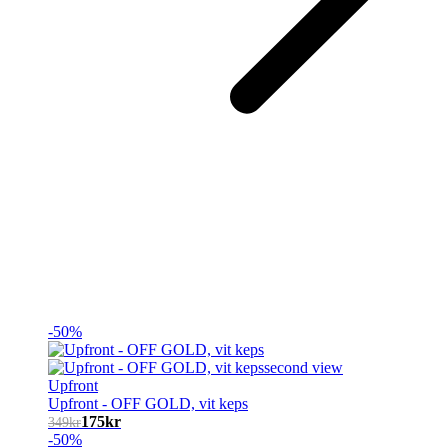
-50%
Upfront
Upfront - OFF GOLD, vit keps
175
kr
349
kr
-50%