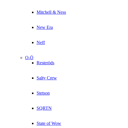
Mitchell & Ness
New Era
Neff
O-Ö
Resteröds
Salty Crew
Stetson
SQRTN
State of Wow