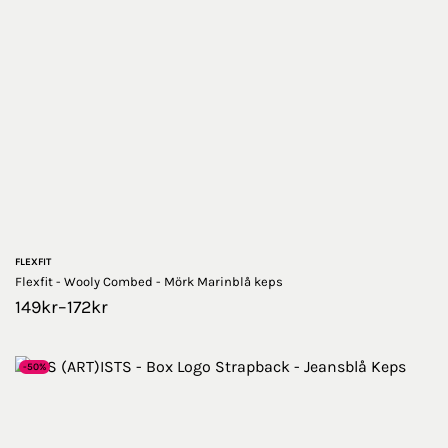
FLEXFIT
Flexfit - Wooly Combed - Mörk Marinblå keps
149
kr
–
172
kr
-50%