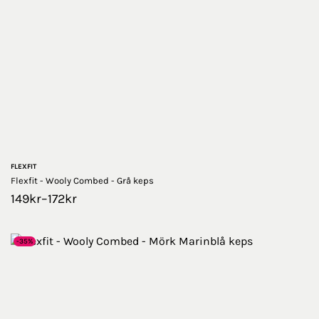
FLEXFIT
Flexfit - Wooly Combed - Grå keps
149
kr
–
172
kr
-35%