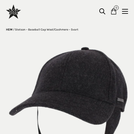
0
HEM
/
Stetson – Baseball Cap Wool/Cashmere – Svart