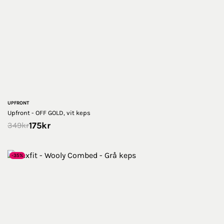
UPFRONT
Upfront - OFF GOLD, vit keps
175
kr
349
kr
-35%