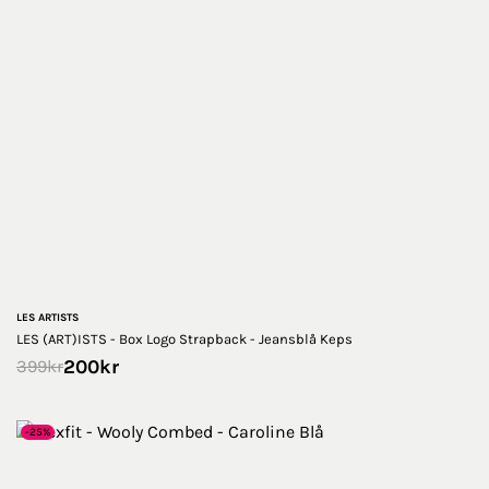
LES ARTISTS
LES (ART)ISTS - Box Logo Strapback - Jeansblå Keps
200
kr
399
kr
-25%