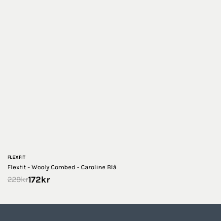
FLEXFIT
Flexfit - Wooly Combed - Caroline Blå
172
kr
229
kr