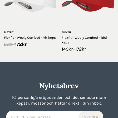
FLEXFIT
FLEXFIT
Flexfit - Wooly Combed - Vit keps
Flexfit - Wooly Combed - Röd
keps
172
kr
229
kr
149
kr
–
172
kr
Nyhetsbrev
Få personliga erbjudanden och det senaste inom
kepsar, mössor och hattar direkt i din inbox.