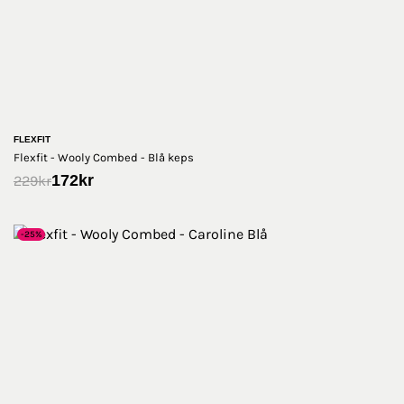
FLEXFIT
Flexfit - Wooly Combed - Blå keps
172
kr
229
kr
-25%