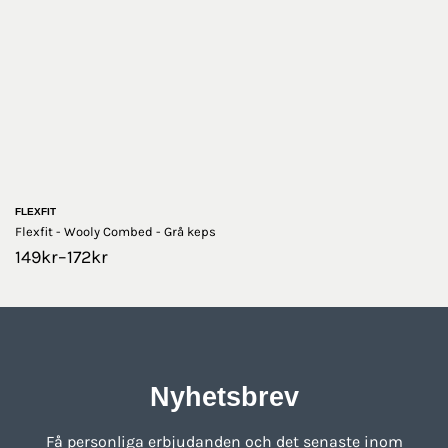
FLEXFIT
Flexfit - Wooly Combed - Grå keps
149
kr
–
172
kr
Nyhetsbrev
Få personliga erbjudanden och det senaste inom