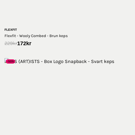
FLEXFIT
Flexfit - Wooly Combed - Brun keps
172
kr
229
kr
-50%