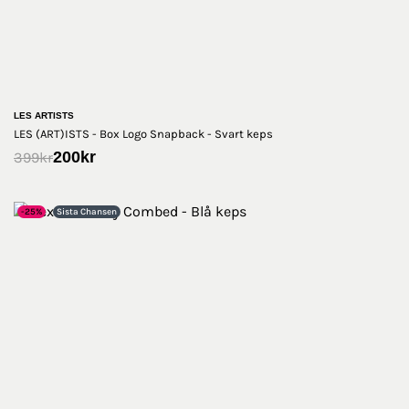
LES ARTISTS
LES (ART)ISTS - Box Logo Snapback - Svart keps
200
kr
399
kr
-25%
Sista Chansen