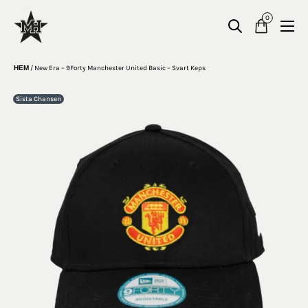
0
HEM
/
New Era – 9Forty Manchester United Basic – Svart Keps
Sista Chansen