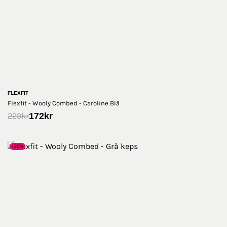
FLEXFIT
Flexfit - Wooly Combed - Caroline Blå
172
kr
229
kr
-35%