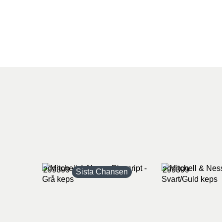
299399
299399
Sista Chansen