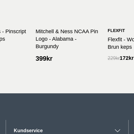
FLEXFIT
 - Pinscript
Mitchell & Ness NCAA Pin
eps
Logo - Alabama -
Flexfit - 
Burgundy
Brun keps
399
kr
172
kr
229
kr
Kundservice