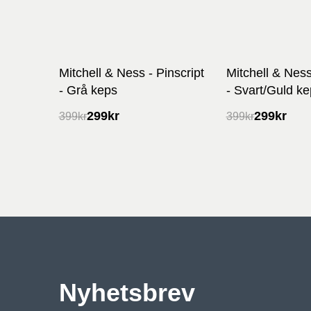
Mitchell & Ness - Pinscript
Mitchell & Ness
- Grå keps
- Svart/Guld k
299
kr
299
kr
399
kr
399
kr
Nyhetsbrev