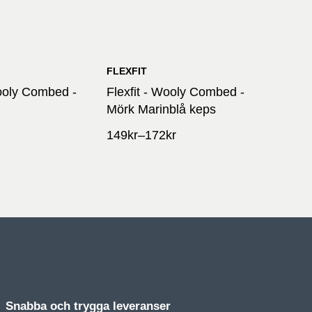
FLEXFIT
Wooly Combed -
Flexfit - Wooly Combed -
Mörk Marinblå keps
149
kr
–
172
kr
Snabba och trygga leveranser