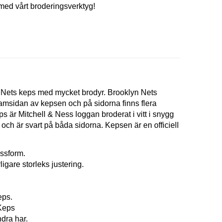
med vårt broderingsverktyg!
n Nets keps med mycket brodyr. Brooklyn Nets
 framsidan av kepsen och på sidorna finns flera
ps är Mitchell & Ness loggan broderat i vitt i snygg
d och är svart på båda sidorna. Kepsen är en officiell
assform.
igare storleks justering.
eps.
Keps
dra har.