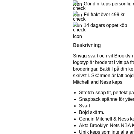
Gör din keps personlig 
Fri frakt över 499 kr
14 dagars öppet köp
Beskrivning
Snygg svart och vit Brookly
logotyp är broderat i vitt på
broderingar. Baktill på din ke
skrivstil. Skärmen är lätt böj
Mitchell and Ness keps.
Stretch-snap fit, perfekt p
Snapback spänne för ytterl
Svart
Böjd skärm.
Genuin Mitchell & Ness k
Äkta Brooklyn Nets NBA 
Unik keps som inte alla an