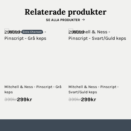
Relaterade produkter
SE ALLA PRODUKTER
299399
299399
Sista Chansen
Mitchell & Ness - Pinscript - Grå
Mitchell & Ness - Pinscript -
keps
Svart/Guld keps
299
kr
299
kr
399
kr
399
kr