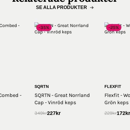
SE ALLA PRODUKTER
-35%
-25%
SQRTN
FLEXFIT
 Combed -
SQRTN - Great Norrland
Flexfit - 
Cap - Vinröd keps
Grön keps
227
kr
172
k
349
kr
229
kr