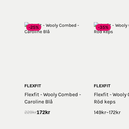
-25%
-35%
FLEXFIT
FLEXFIT
Flexfit - Wooly Combed -
Flexfit - Wooly
Caroline Blå
Röd keps
149
kr
–
172
kr
172
kr
229
kr