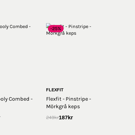
-25%
FLEXFIT
Wooly Combed -
Flexfit - Pinstripe -
Mörkgrå keps
r
187
kr
249
kr