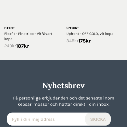
FLEXFIT
UPFRONT
Flexfit - Pinstripe - Vit/Svart
Upfront - OFF GOLD, vit keps
keps
175
kr
349
kr
187
kr
249
kr
Nyhetsbrev
Få personliga erbjudanden och det senaste inom
kepsar, mössor och hattar direkt i din inbox.