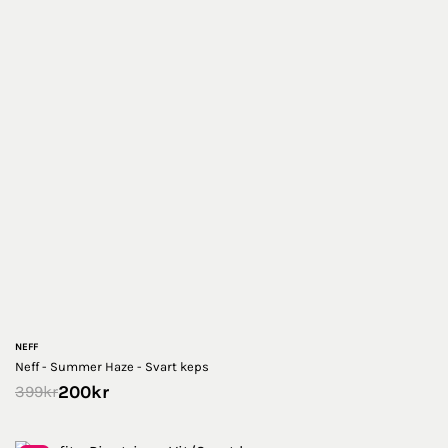
NEFF
Neff - Summer Haze - Svart keps
200
kr
399
kr