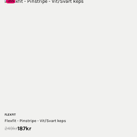
-25%
FLEXFIT
Flexfit - Pinstripe - Vit/Svart keps
187
kr
249
kr