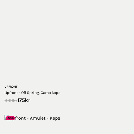
UPFRONT
Upfront - Off Spring, Camo keps
175
kr
349
kr
-50%