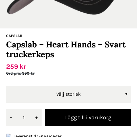
CAPSLAB
Capslab – Heart Hands – Svart
truckerkeps
259
kr
399
kr
Välj storlek
Lägg till i varukorg
-
+
Leveranstid 1–2 vardagar