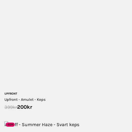
UPFRONT
Upfront - Amulet - Keps
200
kr
399
kr
-50%