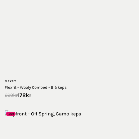
FLEXFIT
Flexfit - Wooly Combed - Blå keps
172
kr
229
kr
-50%