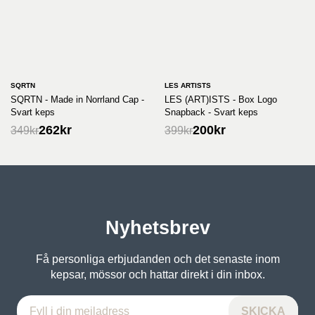
SQRTN
LES ARTISTS
SQRTN - Made in Norrland Cap -
LES (ART)ISTS - Box Logo
Svart keps
Snapback - Svart keps
262
kr
200
kr
349
kr
399
kr
Nyhetsbrev
Få personliga erbjudanden och det senaste inom
kepsar, mössor och hattar direkt i din inbox.