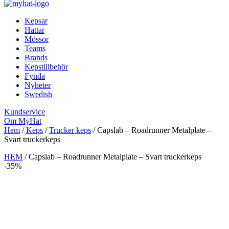
Kepsar
Hattar
Mössor
Teams
Brands
Kepstillbehör
Fynda
Nyheter
Swedish
Kundservice
Om MyHat
Hem
/
Keps
/
Trucker keps
/
Capslab – Roadrunner Metalplate –
Svart truckerkeps
HEM
/
Capslab – Roadrunner Metalplate – Svart truckerkeps
-35%