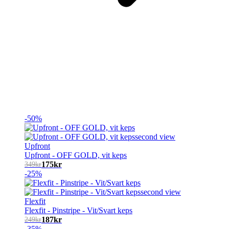
-50%
Upfront
Upfront - OFF GOLD, vit keps
175
kr
349
kr
-25%
Flexfit
Flexfit - Pinstripe - Vit/Svart keps
187
kr
249
kr
-35%