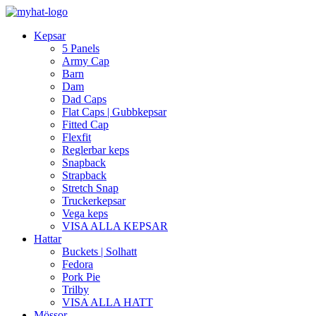
Kepsar
5 Panels
Army Cap
Barn
Dam
Dad Caps
Flat Caps | Gubbkepsar
Fitted Cap
Flexfit
Reglerbar keps
Snapback
Strapback
Stretch Snap
Truckerkepsar
Vega keps
VISA ALLA KEPSAR
Hattar
Buckets | Solhatt
Fedora
Pork Pie
Trilby
VISA ALLA HATT
Mössor