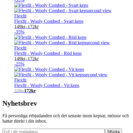
Flexfit
Flexfit - Wooly Combed - Svart keps
149
kr
–
172
kr
-35%
Flexfit
Flexfit - Wooly Combed - Röd keps
149
kr
–
172
kr
-25%
Flexfit
Flexfit - Wooly Combed - Vit keps
172
kr
229
kr
Nyhetsbrev
Få personliga erbjudanden och det senaste inom kepsar, mössor och
hattar direkt i din inbox.