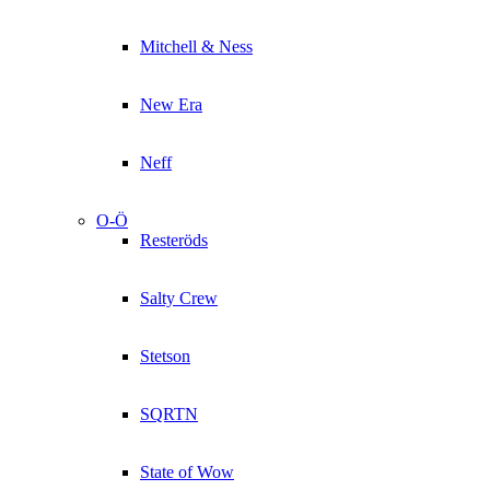
Mitchell & Ness
New Era
Neff
O-Ö
Resteröds
Salty Crew
Stetson
SQRTN
State of Wow