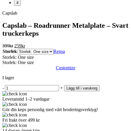
4
Capslab
Capslab – Roadrunner Metalplate – Svart
truckerkeps
399
kr
259
kr
Storlek
Rensa
Storlek: One size
Storlek: One size
Customize
I lager
-
+
Lägg till i varukorg
Leveranstid 1–2 vardagar
Gör din keps personlig med vårt broderingsverktyg!
Fri frakt över 499 kr
14 dagars öppet köp