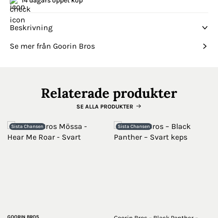
14 dagars öppet köp
Beskrivning
Se mer från Goorin Bros
Relaterade produkter
SE ALLA PRODUKTER
Sista Chansen
Sista Chansen
GOORIN BROS
Goorin Bros – Black Panther –