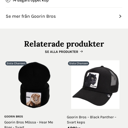
14 dagars öppet köp
Se mer från Goorin Bros
Relaterade produkter
SE ALLA PRODUKTER
Sista Chansen
Sista Chansen
GOORIN BROS
Goorin Bros – Black Panther –
Goorin Bros Mössa - Hear Me
Svart keps
Roar - Svart