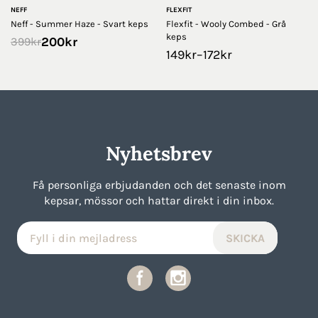
NEFF
FLEXFIT
Neff - Summer Haze - Svart keps
Flexfit - Wooly Combed - Grå
keps
200
kr
399
kr
149
kr
–
172
kr
Nyhetsbrev
Få personliga erbjudanden och det senaste inom
kepsar, mössor och hattar direkt i din inbox.