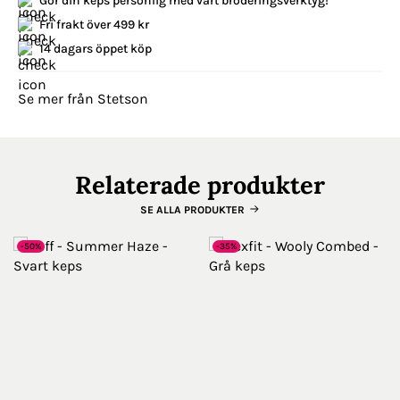
Gör din keps personlig med vårt broderingsverktyg!
Fri frakt över 499 kr
14 dagars öppet köp
Se mer från Stetson
Relaterade produkter
SE ALLA PRODUKTER
-50%
-35%