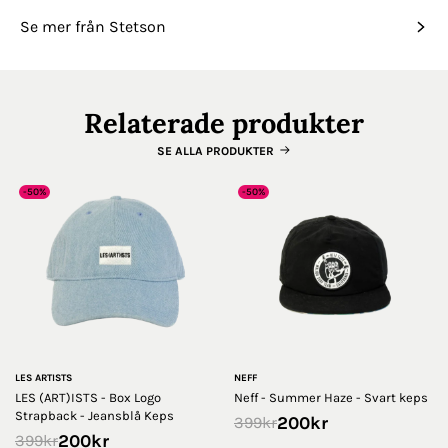
Se mer från Stetson
Relaterade produkter
SE ALLA PRODUKTER
-50%
-50%
LES ARTISTS
NEFF
LES (ART)ISTS - Box Logo
Neff - Summer Haze - Svart keps
Strapback - Jeansblå Keps
200
kr
399
kr
200
kr
399
kr