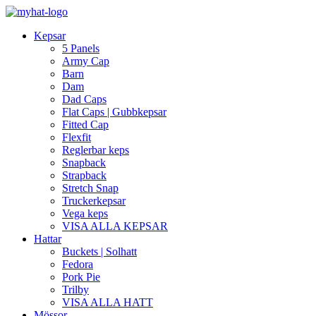
Kepsar
5 Panels
Army Cap
Barn
Dam
Dad Caps
Flat Caps | Gubbkepsar
Fitted Cap
Flexfit
Reglerbar keps
Snapback
Strapback
Stretch Snap
Truckerkepsar
Vega keps
VISA ALLA KEPSAR
Hattar
Buckets | Solhatt
Fedora
Pork Pie
Trilby
VISA ALLA HATT
Mössor