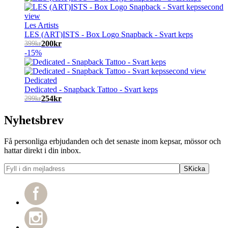
Les Artists
LES (ART)ISTS - Box Logo Snapback - Svart keps
200
kr
399
kr
-15%
Dedicated
Dedicated - Snapback Tattoo - Svart keps
254
kr
299
kr
Nyhetsbrev
Få personliga erbjudanden och det senaste inom kepsar, mössor och
hattar direkt i din inbox.