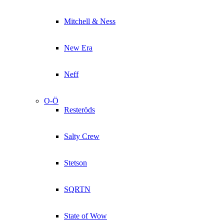
Mitchell & Ness
New Era
Neff
O-Ö
Resteröds
Salty Crew
Stetson
SQRTN
State of Wow