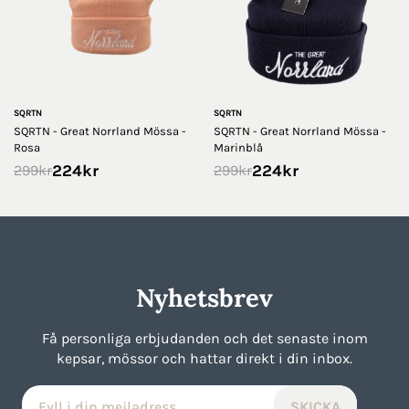
SQRTN
SQRTN
SQRTN - Great Norrland Mössa -
SQRTN - Great Norrland Mössa -
Rosa
Marinblå
224
kr
224
kr
299
kr
299
kr
Nyhetsbrev
Få personliga erbjudanden och det senaste inom
kepsar, mössor och hattar direkt i din inbox.