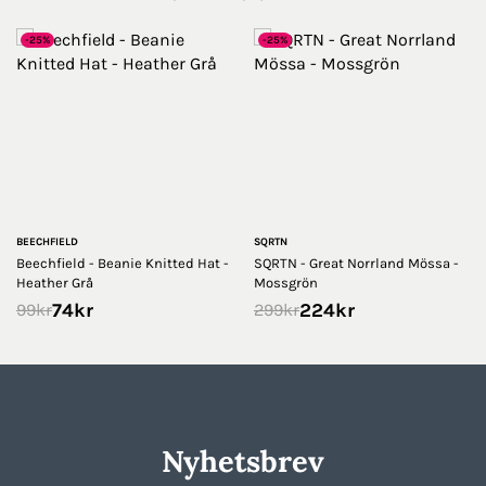
-25%
-25%
BEECHFIELD
SQRTN
Beechfield - Beanie Knitted Hat -
SQRTN - Great Norrland Mössa -
Heather Grå
Mossgrön
74
kr
224
kr
99
kr
299
kr
Nyhetsbrev