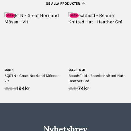
SE ALLA PRODUKTER
-35%
-25%
SQRTN
BEECHFIELD
SQRTN - Great Norrland Mössa -
Beechfield - Beanie Knitted Hat -
Vit
Heather Grå
194
kr
74
kr
299
kr
99
kr
Nyhetsbrev