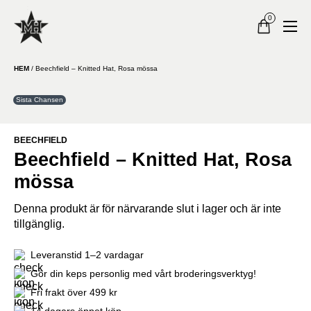
0
HEM
/
Beechfield – Knitted Hat, Rosa mössa
Sista Chansen
BEECHFIELD
Beechfield – Knitted Hat, Rosa
mössa
Denna produkt är för närvarande slut i lager och är inte
tillgänglig.
Leveranstid 1–2 vardagar
Gör din keps personlig med vårt broderingsverktyg!
Fri frakt över 499 kr
14 dagars öppet köp