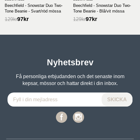
Beechfield - Snowstar Duo Two-
Beechfield - Snowstar Duo Two-
Tone Beanie - Svart/röd mössa
Tone Beanie - Blå/vit mössa
97
kr
97
kr
129
kr
129
kr
Nyhetsbrev
Få personliga erbjudanden och det senaste inom
kepsar, mössor och hattar direkt i din inbox.