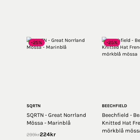
-25%
-25%
SQRTN
BEECHFIELD
SQRTN - Great Norrland
Beechfield - Be
Mössa - Marinblå
Knitted Hat Fr
mörkblå möss
224
kr
299
kr