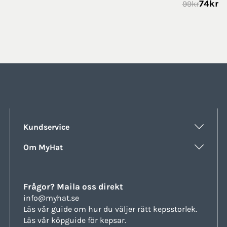
74
kr
99
kr
Kundservice
Om MyHat
Frågor? Maila oss direkt
info@myhat.se
Läs vår guide om hur du väljer rätt
kepsstorlek.
Läs vår köpguide för
kepsar.