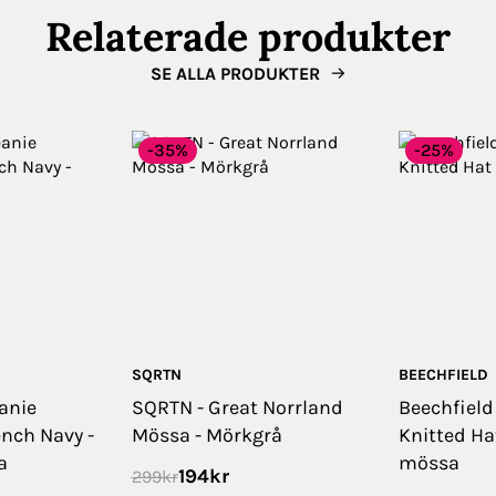
Relaterade produkter
SE ALLA PRODUKTER
-35%
-25%
SQRTN
BEECHFIELD
anie
SQRTN - Great Norrland
Beechfield
ench Navy -
Mössa - Mörkgrå
Knitted Ha
a
mössa
194
kr
299
kr