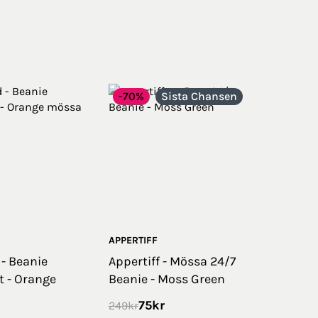
-70%
Sista Chansen
APPERTIFF
 - Beanie
Appertiff - Mössa 24/7
t - Orange
Beanie - Moss Green
75
kr
249
kr