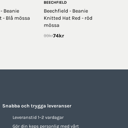
BEECHFIELD
 - Beanie
Beechfield - Beanie
t - Blå mössa
Knitted Hat Red - röd
mössa
74
kr
99
kr
Snabba och trygga leveranser
Leveranstid 1–2 vardagar
Gör din keps personlig med vårt