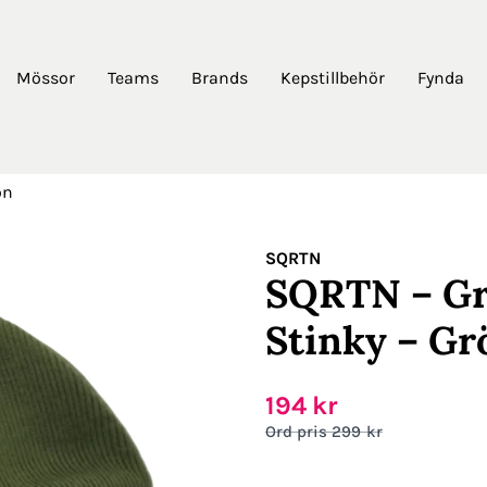
Mössor
Teams
Brands
Kepstillbehör
Fynda
ön
SQRTN
SQRTN – Gr
Stinky – Gr
194
kr
299
kr