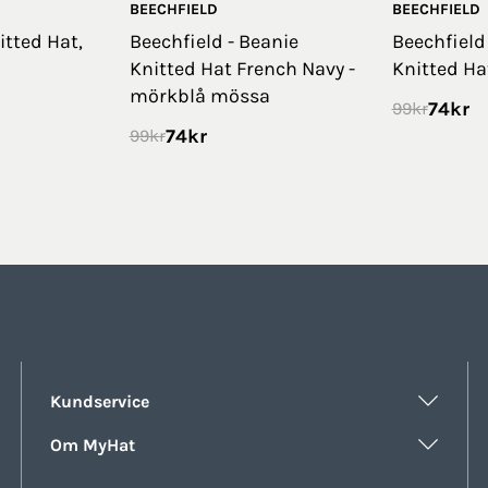
BEECHFIELD
BEECHFIELD
itted Hat,
Beechfield - Beanie
Beechfield
Knitted Hat French Navy -
Knitted Ha
mörkblå mössa
74
kr
99
kr
74
kr
99
kr
Kundservice
Om MyHat