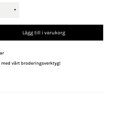
Lägg till i varukorg
ar
g med vårt broderingsverktyg!