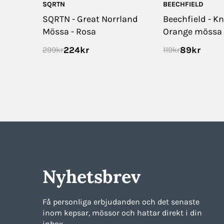
SQRTN
BEECHFIELD
SQRTN - Great Norrland
Beechfield - Kn
Mössa - Rosa
Orange mössa
224
kr
89
kr
299
kr
119
kr
Nyhetsbrev
Få personliga erbjudanden och det senaste
inom kepsar, mössor och hattar direkt i din
inbox.