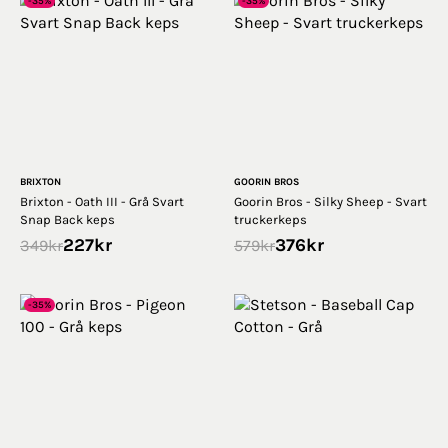
-35%
-35%
BRIXTON
GOORIN BROS
Brixton - Oath III - Grå Svart
Goorin Bros - Silky Sheep - Svart
Snap Back keps
truckerkeps
227
kr
376
kr
349
kr
579
kr
-35%