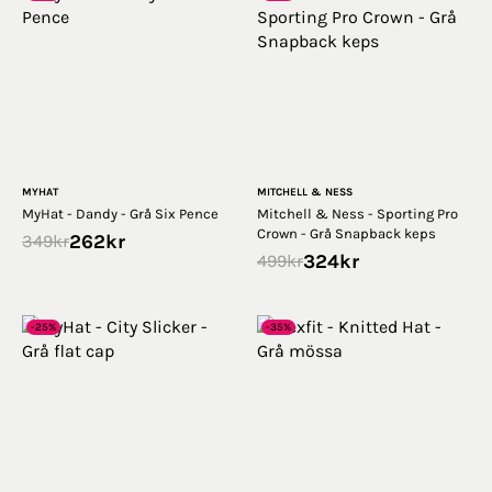
MYHAT
MITCHELL & NESS
MyHat - Dandy - Grå Six Pence
Mitchell & Ness - Sporting Pro
Crown - Grå Snapback keps
262
kr
349
kr
324
kr
499
kr
-25%
-35%