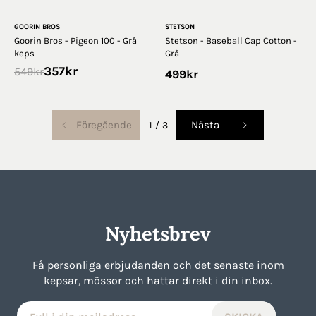
GOORIN BROS
STETSON
Goorin Bros - Pigeon 100 - Grå
Stetson - Baseball Cap Cotton -
keps
Grå
357
kr
549
kr
499
kr
Föregående
Nästa
1
/
3
Nyhetsbrev
Få personliga erbjudanden och det senaste inom
kepsar, mössor och hattar direkt i din inbox.