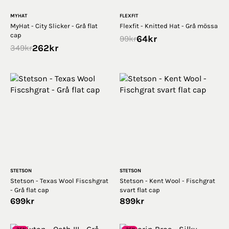
MYHAT
FLEXFIT
MyHat - City Slicker - Grå flat
Flexfit - Knitted Hat - Grå mössa
cap
64
kr
99
kr
262
kr
349
kr
STETSON
STETSON
Stetson - Texas Wool Fiscshgrat
Stetson - Kent Wool - Fischgrat
- Grå flat cap
svart flat cap
699
kr
899
kr