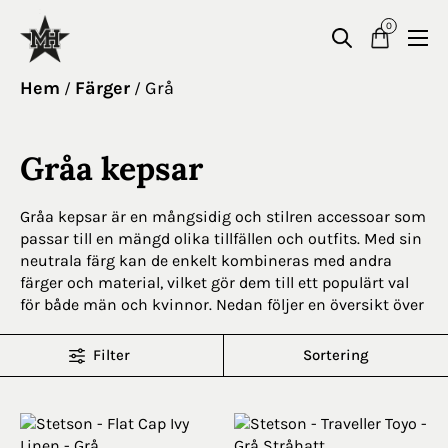
0
Hem
Färger
Grå
/
/
Gråa kepsar
Gråa kepsar är en mångsidig och stilren accessoar som
passar till en mängd olika tillfällen och outfits. Med sin
neutrala färg kan de enkelt kombineras med andra
färger och material, vilket gör dem till ett populärt val
för både män och kvinnor. Nedan följer en översikt över
egenskaper och användningsområden för gråa kepsar.
Filter
Sortering
Egenskaper
Neutral färg
: Grått är en mångsidig färg som enkelt